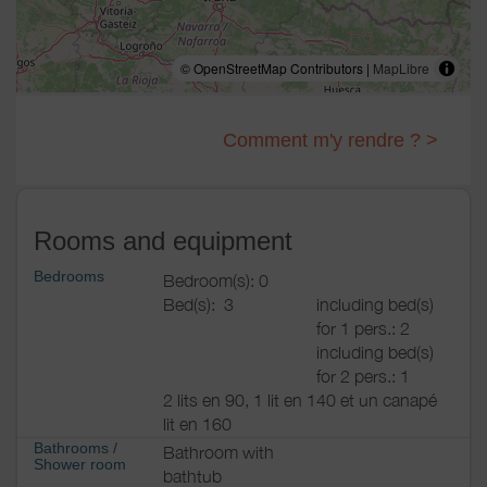
© OpenStreetMap Contributors |
MapLibre
Comment m'y rendre ? >
Rooms and equipment
Bedrooms
Bedroom(s): 0
Bed(s):
3
including bed(s)
for 1 pers.: 2
including bed(s)
for 2 pers.: 1
2 lits en 90, 1 lit en 140 et un canapé
lit en 160
Bathrooms
/
Bathroom with
Shower room
bathtub