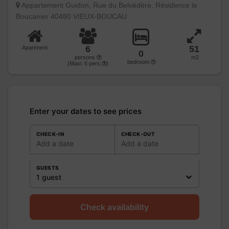
Appartement Guidon, Rue du Belvédère, Résidence le
Boucanier 40480 VIEUX-BOUCAU
6
51
Apartment
0
persons
m2
bedroom
(Maxi:
6
pers.
)
Enter your dates to see prices
CHECK-IN
CHECK-OUT
Add a date
Add a date
GUESTS
1 guest
Check availability