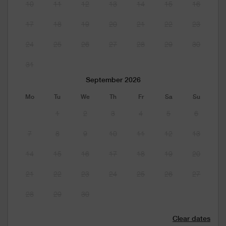
10
11
12
13
14
15
16
17
18
19
20
21
22
23
24
25
26
27
28
29
30
31
September 2026
Mo
Tu
We
Th
Fr
Sa
Su
1
2
3
4
5
6
7
8
9
10
11
12
13
14
15
16
17
18
19
20
21
22
23
24
25
26
27
28
29
30
Clear dates