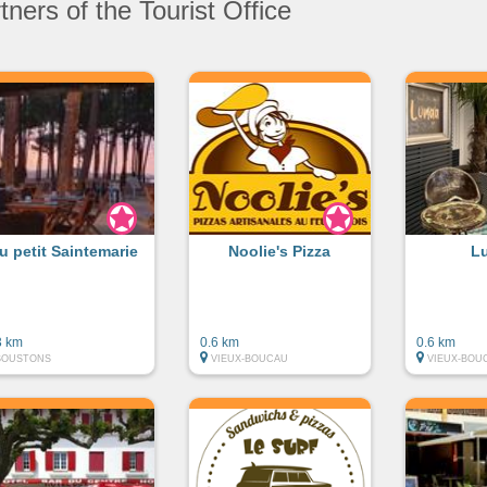
ners of the Tourist Office
u petit Saintemarie
Noolie's Pizza
L
3 km
0.6 km
0.6 km
SOUSTONS
VIEUX-BOUCAU
VIEUX-BOU