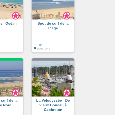
de l'Océan
Spot de surf de la
Plage
1.8 km
SOUSTONS
 surf de la
La Vélodyssée - De
ge Nord
Vieux Boucau à
Capbreton