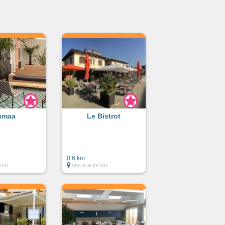
umaa
Le Bistrot
0.6 km
CAU
VIEUX-BOUCAU