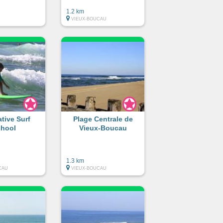
1.2 km
VIEUX-BOUCAU
ative Surf
Plage Centrale de
hool
Vieux-Boucau
1.3 km
CAU
VIEUX-BOUCAU