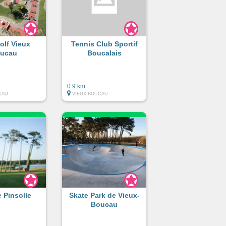
olf Vieux
Tennis Club Sportif
ucau
Boucalais
0.9 km
CAU
VIEUX-BOUCAU
e Pinsolle
Skate Park de Vieux-
Boucau