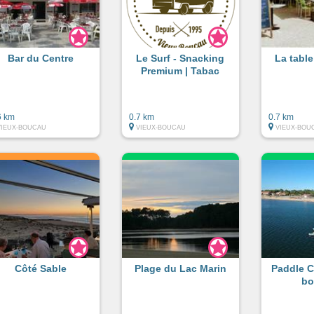
Bar du Centre
Le Surf - Snacking
La table
Premium | Tabac
6 km
0.7 km
0.7 km
VIEUX-BOUCAU
VIEUX-BOUCAU
VIEUX-BOU
Côté Sable
Plage du Lac Marin
Paddle C
bo