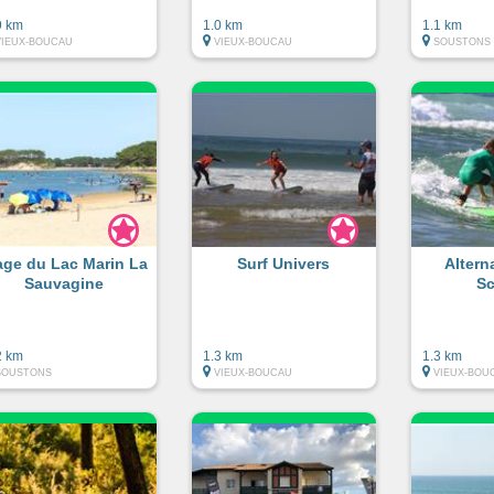
9 km
1.0 km
1.1 km
VIEUX-BOUCAU
VIEUX-BOUCAU
SOUSTONS
age du Lac Marin La
Surf Univers
Altern
Sauvagine
Sc
2 km
1.3 km
1.3 km
SOUSTONS
VIEUX-BOUCAU
VIEUX-BOU