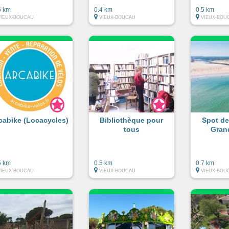
5 km
0.4 km
0.5 km
VIEUX-BOUCAU
VIEUX-BOUCAU
VIEUX-BOU
cabike (Locacycles)
Bibliothèque pour
Spot de
tous
Gran
5 km
0.5 km
0.7 km
VIEUX-BOUCAU
VIEUX-BOUCAU
VIEUX-BOU