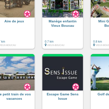
Aire de jeux
Manège enfantin
Mini G
Vieux Boucau
Bo
7 km
0.7 km
0.8 km
VIEUX-BOUCAU
VIEUX-BOUCAU
VIEUX-BOU
e petit train de vos
Escape Game Sens
Golf d
vacances
Issue