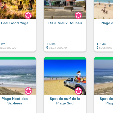
Feel Good Yoga
ESCF Vieux Boucau
Plage 
3 km
1.6 km
1.7 km
VIEUX-BOUCAU
VIEUX-BOUCAU
SOUSTONS
Plage Nord des
Spot de surf de la
Spot de
Sablères
Plage Sud
Pla