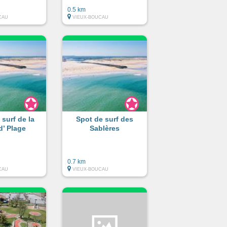
0.5 km
CAU
VIEUX-BOUCAU
 surf de la
Spot de surf des
d’ Plage
Sablères
0.7 km
CAU
VIEUX-BOUCAU