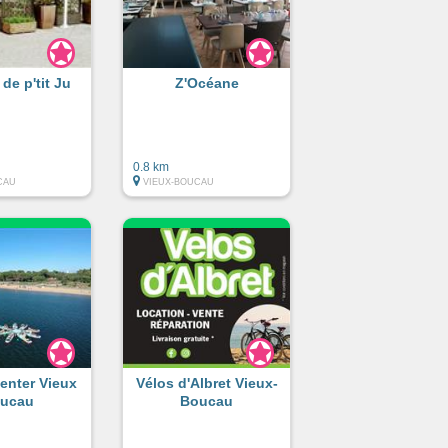
 de p'tit Ju
Z'Océane
0.8 km
CAU
VIEUX-BOUCAU
enter Vieux
Vélos d'Albret Vieux-
ucau
Boucau